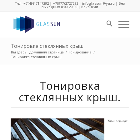
Тел:
+7(499)7147292
|
+7(977)2727292
| infoglassun@ya.ru | Без
выходных 8:00-20:00 |
Вакансии
Тонировка стеклянных крыш
Вы здесь:
Домашняя страница
/
Тонирование
/
Тонировка стеклянных крыш
Тонировка
стеклянных крыш.
Благодаря